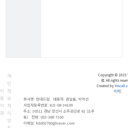
개
Copyright © 202
럼. All rights reser
인
Created by
Yescall.
이
정
리자
]
용
보
회사명: 현대드럼 대표자: 권일술, 박억선
약
처
사업자등록번호: 621-08-34109
주소: 50511 경남 양산시 소주공단로 61 (소주
관
리
동)
전화:
055-388-7100
방
이메일: hdd03760@naver.com
침