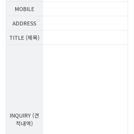
MOBILE
ADDRESS
TITLE (제목)
INQUIRY (견
적내역)